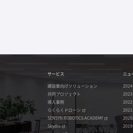
サービス
ニュ
建設業向けソリューション
202
共同プロジェクト
202
導入事例
202
らくらくドローン
202
SENSYN ROBOTICS ACADEMY
202
Skydio
201