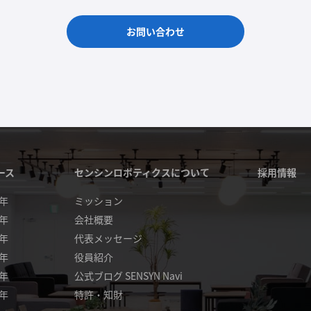
お問い合わせ
ース
センシンロボティクスについて
採用情報
4年
ミッション
3年
会社概要
2年
代表メッセージ
1年
役員紹介
0年
公式ブログ SENSYN Navi
9年
特許・知財