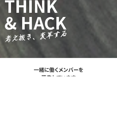
SAFETY
THINK
EMPOWER
FIRST
& HACK
PEOPLE
一緒に働くメンバーを
募集しています
私たちはミッション・価値観への共感を何よりも大切に考
え、一緒に働くメンバーを探しています。
募集要項を見る