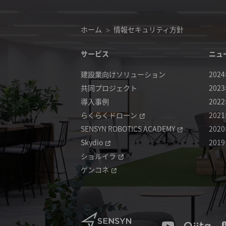
ホーム
情報セキュリティ方針
サービス
ニュ
建設業向けソリューション
202
共同プロジェクト
202
導入事例
202
らくらくドローン
202
SENSYN ROBOTICS ACADEMY
202
Skydio
201
ショルイラ
ゲンコネ