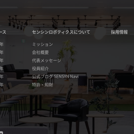
ース
センシンロボティクスについて
採用情報
4年
ミッション
3年
会社概要
2年
代表メッセージ
1年
役員紹介
0年
公式ブログ SENSYN Navi
9年
特許・知財