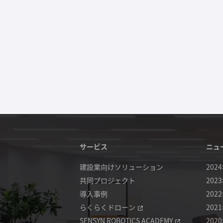
サービス
ニュ
建設業向けソリューション
202
共同プロジェクト
202
導入事例
202
らくらくドローン
202
SENSYN ROBOTICS ACADEMY
202