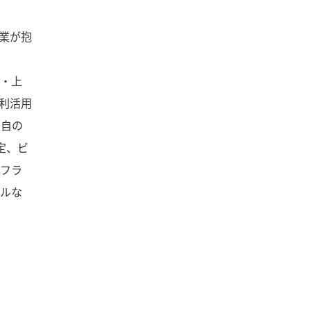
業が抱
・上
利活用
独自の
定、ビ
フラ
ルな