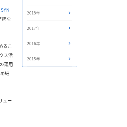
NSYN
2018年
連携な
2017年
2016年
進めるこ
クス活
2015年
の運用
きめ細
リュー