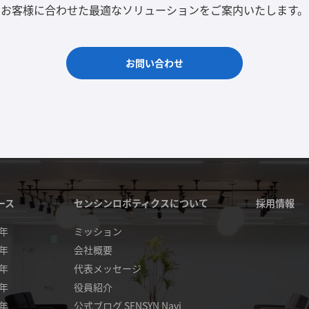
お客様に合わせた最適なソリューションをご案内いたします。
お問い合わせ
ース
センシンロボティクスについて
採用情報
4年
ミッション
3年
会社概要
2年
代表メッセージ
1年
役員紹介
0年
公式ブログ SENSYN Navi