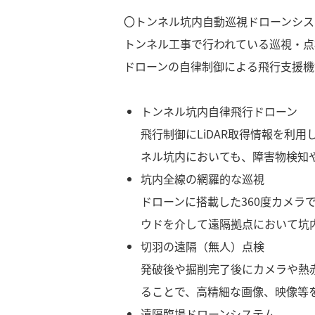
〇トンネル坑内自動巡視ドローンシス
トンネル工事で行われている巡視・点
ドローンの自律制御による飛行支援機
トンネル坑内自律飛行ドローン
飛行制御にLiDAR取得情報を利
ネル坑内においても、障害物検知
坑内全線の網羅的な巡視
ドローンに搭載した360度カメ
ウドを介して遠隔拠点において坑
切羽の遠隔（無人）点検
発破後や掘削完了後にカメラや熱
ることで、高精細な画像、映像等
遠隔臨場ドローンシステム