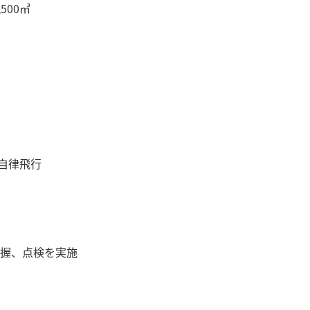
00㎥
を自律飛行
握、点検を実施