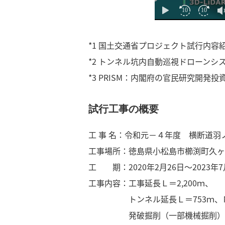
*1 国土交通省プロジェクト試行内
*2 トンネル坑内自動巡視ドローン
*3 PRISM：内閣府の官民研究開
試行工事の概要
工 事 名：令和元－４年度 横断道羽
工事場所：徳島県小松島市櫛渕町久ヶ
工 期：2020年2月26日～2023年7
工事内容：工事延長Ｌ＝2,200ｍ、
トンネル延長Ｌ＝753ｍ、Ｎ
発破掘削（一部機械掘削）、 内