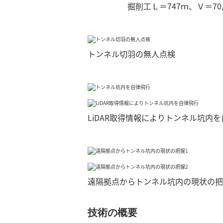
掘削工Ｌ＝747ｍ、Ｖ＝70,5
トンネル切羽の無人点検
LiDAR取得情報によりトンネル坑内
遠隔拠点からトンネル坑内の現状の把
技術の概要