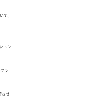
いて、
暗いトン
、クラ
行させ