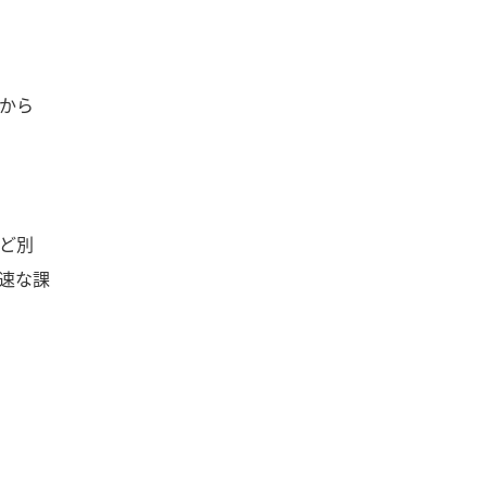
から
ど別
速な課