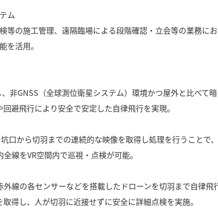
テム
検等の施工管理、遠隔臨場による段階確認・立会等の業務にお
能を活用。
用し、非GNSS（全球測位衛星システム）環境かつ屋外と比べて
や回避飛行により安全で安定した自律飛行を実現。
ラで坑口から切羽までの連続的な映像を取得し処理を行うことで
内全線をVR空間内で巡視・点検が可能。
赤外線の各センサーなどを搭載したドローンを切羽まで自律飛
を取得し、人が切羽に近接せずに安全に詳細点検を実施。