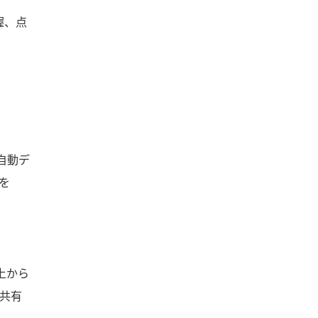
握、点
自動デ
を
上から
共有