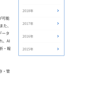
2018年
が可能
2017年
また、
データ
2016年
、AI
析・報
2015年
保存・管