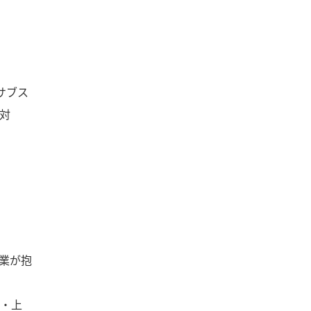
サブス
対
業が抱
・上