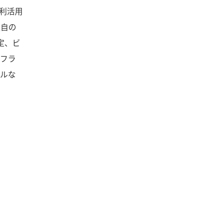
利活用
独自の
定、ビ
フラ
ルな