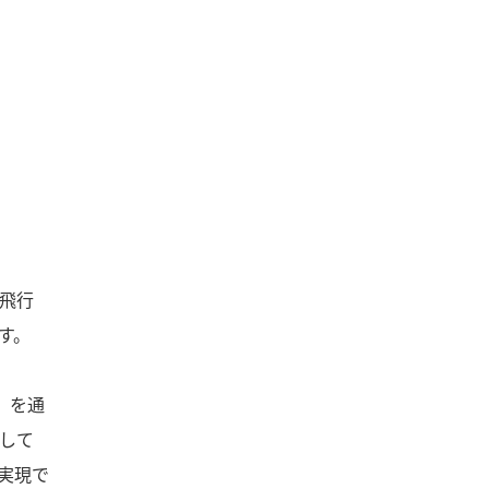
飛行
す。
』を通
して
実現で