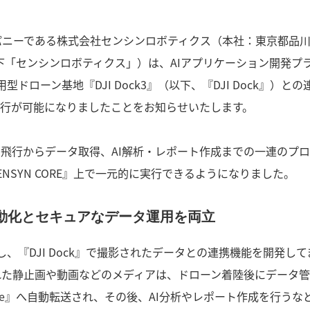
パニーである株式会社センシンロボティクス（本社：東京都品
以下「センシンロボティクス」）は、AIアプリケーション開発プ
用型ドローン基地『DJI Dock3』（以下、『DJI Dock』）と
行が可能になりましたことをお知らせいたします。
る自動飛行からデータ取得、AI解析・レポート作成までの一連のプ
NSYN CORE』上で一元的に実行できるようになりました。
務自動化とセキュアなデータ運用を両立
活用し、『DJI Dock』で撮影されたデータとの連携機能を開発し
得された静止画や動画などのメディアは、ドローン着陸後にデータ
tastore』へ自動転送され、その後、AI分析やレポート作成を行うな