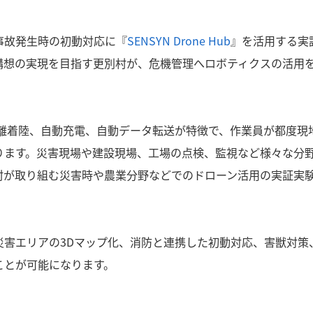
事故発生時の初動対応に『
SENSYN Drone Hub
』を活用する実
構想の実現を目指す更別村が、危機管理へロボティクスの活用
離着陸、自動充電、自動データ転送が特徴で、作業員が都度現
ります。災害現場や建設現場、工場の点検、監視など様々な分
村が取り組む災害時や農業分野などでのドローン活用の実証実
災害エリアの3Dマップ化、消防と連携した初動対応、害獣対策
ことが可能になります。