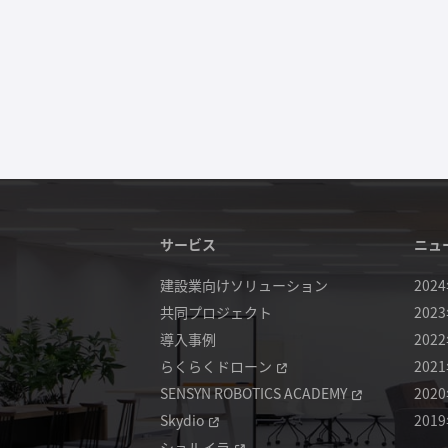
サービス
ニュ
建設業向けソリューション
202
共同プロジェクト
202
導入事例
202
らくらくドローン
202
SENSYN ROBOTICS ACADEMY
202
Skydio
201
ショルイラ