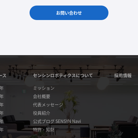
お問い合わせ
ース
センシンロボティクスについて
採用情報
4年
ミッション
3年
会社概要
2年
代表メッセージ
1年
役員紹介
0年
公式ブログ SENSYN Navi
9年
特許・知財