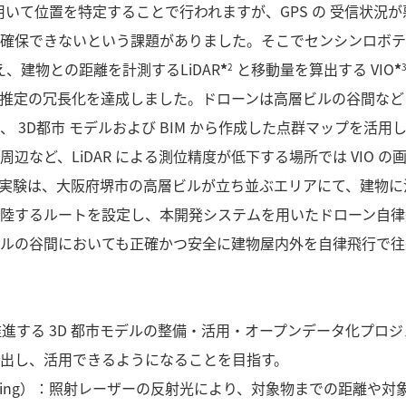
を用いて位置を特定することで行われますが、GPS の 受信状況
確保できないという課題がありました。そこでセンシンロボテ
え、建物との距離を計測するLiDAR
*
と移動量を算出する VIO
*
2
推定の冗長化を達成しました。ドローンは高層ビルの谷間など 
 3D都市 モデルおよび BIM から作成した点群マップを活用
など、LiDAR による測位精度が低下する場所では VIO の
実験は、大阪府堺市の高層ビルが立ち並ぶエリアにて、建物に
陸するルートを設定し、本開発システムを用いたドローン自律
ルの谷間においても正確かつ安全に建物屋内外を自律飛行で往
通省が推進する 3D 都市モデルの整備・活用・オープンデータ化プロ
出し、活用できるようになることを目指す。
 And Ranging）：照射レーザーの反射光により、対象物までの距離や