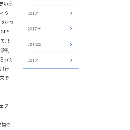
が悪い高
ィク
2018年
の2つ
3
2017年
GPS
して飛
2016年
画像判
沿って
2015年
飛行
来で
ジェク
対象物の