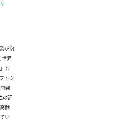
YN
業が抱
て世界
」な
フトウ
ア開発
性の評
高齢
てい