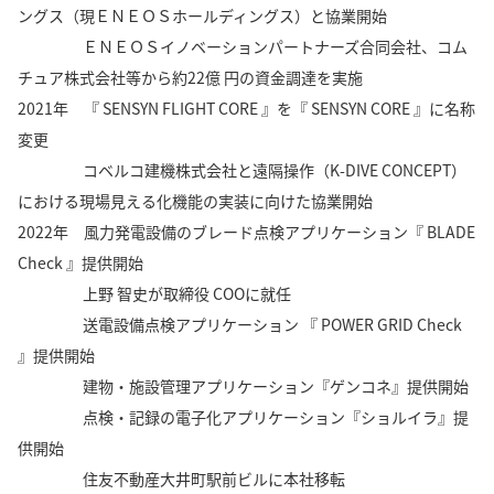
ングス（現ＥＮＥＯＳホールディングス）と協業開始
ＥＮＥＯＳイノベーションパートナーズ合同会社、コム
チュア株式会社等から約22億 円の資金調達を実施
2021年 『 SENSYN FLIGHT CORE 』を『 SENSYN CORE 』に名称
変更
コベルコ建機株式会社と遠隔操作（K-DIVE CONCEPT）
における現場見える化機能の実装に向けた協業開始
2022年 風力発電設備のブレード点検アプリケーション『 BLADE
Check 』提供開始
上野 智史が取締役 COOに就任
送電設備点検アプリケーション 『 POWER GRID Check
』提供開始
建物・施設管理アプリケーション『ゲンコネ』提供開始
点検・記録の電子化アプリケーション『ショルイラ』提
供開始
住友不動産大井町駅前ビルに本社移転