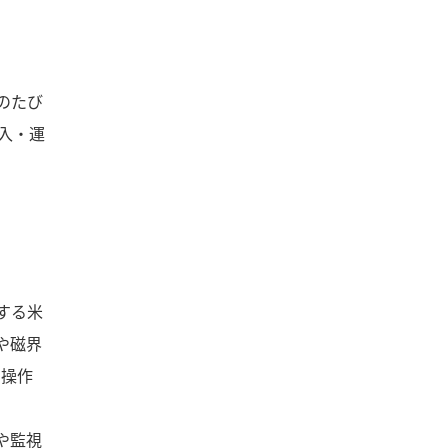
のたび
入・運
造する米
や磁界
な操作
検や監視