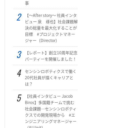
事
【～After story～ 社員インタ
ビュー 泉 琢也】社会課題解
決の総量を最大化することが
目標 #プロジェクトマネー
ジャー（Director）
【レポート】創立10周年記念
パーティーを開催しました！
センシンロボティクスで働く
20代社員が描くキャリアと
は？
【社員インタビュー Jacob
Biros】多国籍チームで挑む
社会課題─センシンロボティ
クスでの開発現場から #エ
ンジニアリングマネージャー
（AI Unit）