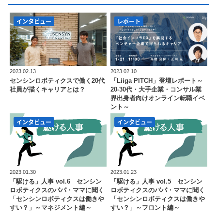
インタビュー
レポート
2023.02.13
2023.02.10
センシンロボティクスで働く20代
「Liiga PITCH」登壇レポート～
社員が描くキャリアとは？
20-30代・大手企業・コンサル業
界出身者向けオンライン転職イベ
ント～
インタビュー
インタビュー
2023.01.30
2023.01.23
「駆ける」人事 vol.6 センシン
「駆ける」人事 vol.5 センシン
ロボティクスのパパ・ママに聞く
ロボティクスのパパ・ママに聞く
「センシンロボティクスは働きや
「センシンロボティクスは働きや
すい？」～マネジメント編～
すい？」～フロント編～