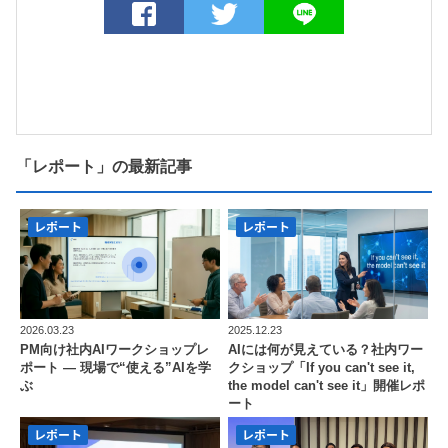
「レポート」の最新記事
レポート
レポート
2026.03.23
2025.12.23
PM向け社内AIワークショップレ
AIには何が見えている？社内ワー
ポート — 現場で“使える”AIを学
クショップ「If you can't see it,
ぶ
the model can't see it」開催レポ
ート
レポート
レポート