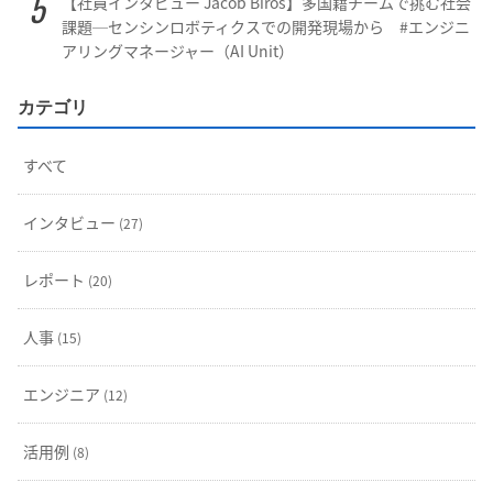
【社員インタビュー Jacob Biros】多国籍チームで挑む社会
課題─センシンロボティクスでの開発現場から #エンジニ
アリングマネージャー（AI Unit）
カテゴリ
すべて
インタビュー
(27)
レポート
(20)
人事
(15)
エンジニア
(12)
活用例
(8)