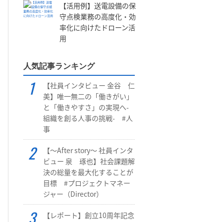
【活用例】送電設備の保
守点検業務の高度化・効
率化に向けたドローン活
用
人気記事ランキング
【社員インタビュー 金谷 仁
美】唯一無二の「働きがい」
と「働きやすさ」の実現へ-
組織を創る人事の挑戦- #人
事
【～After story～ 社員インタ
ビュー 泉 琢也】社会課題解
決の総量を最大化することが
目標 #プロジェクトマネー
ジャー（Director）
【レポート】創立10周年記念