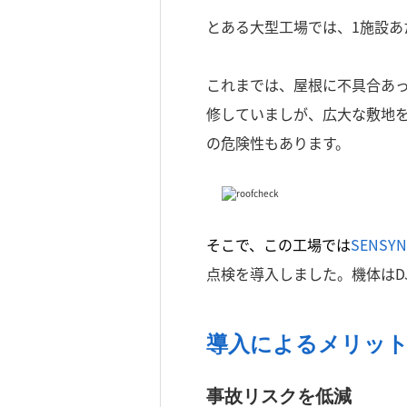
とある大型工場では、
1
施設あ
これまでは、屋根に不具合あ
修していましが、広大な敷地
の危険性もあります。
そこで、
こ
の工場では
SENSYN
点検を導入しました。機体はDJI製
導入によるメリッ
事故リスクを低減