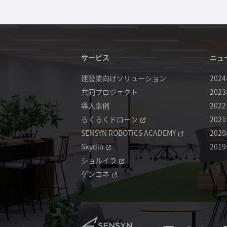
サービス
ニュ
建設業向けソリューション
202
共同プロジェクト
202
導入事例
202
らくらくドローン
202
SENSYN ROBOTICS ACADEMY
202
Skydio
201
ショルイラ
ゲンコネ