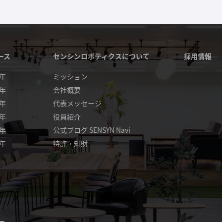
ース
センシンロボティクスについて
採用情報
4年
ミッション
3年
会社概要
2年
代表メッセージ
1年
役員紹介
0年
公式ブログ SENSYN Navi
9年
特許・知財