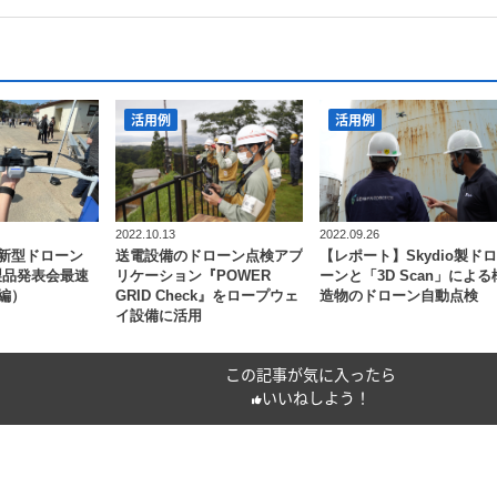
活用例
活用例
2022.10.13
2022.09.26
新型ドローン
送電設備のドローン点検アプ
【レポート】Skydio製ドロ
10製品発表会最速
リケーション『POWER
ーンと「3D Scan」による
編）
GRID Check』をロープウェ
造物のドローン自動点検
イ設備に活用
この記事が気に入ったら
いいねしよう！